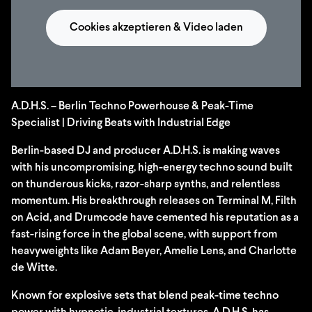
Cookies akzeptieren & Video laden
A.D.H.S. – Berlin Techno Powerhouse & Peak-Time
Specialist | Driving Beats with Industrial Edge
Berlin-based DJ and producer A.D.H.S. is making waves
with his uncompromising, high-energy techno sound built
on thunderous kicks, razor-sharp synths, and relentless
momentum. His breakthrough releases on Terminal M, Filth
on Acid, and Drumcode have cemented his reputation as a
fast-rising force in the global scene, with support from
heavyweights like Adam Beyer, Amelie Lens, and Charlotte
de Witte.
Known for explosive sets that blend peak-time techno