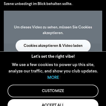
Szene unbedingt im Blick behalten sollte.
Um dieses Video zu sehen, müssen Sie Cookies
akzeptieren.
Cookies akzeptieren & Video laden
Let's set the right vibe!
We use a few cookies to power up this site,
analyze our traffic, and show you club updates.
WIDERRUFSBELEHRUNG
MORE
AGB
IMPRESSUM
CUSTOMIZE
DATENSCHUTZ
JOBS
KONTAKT
ACCEPT ALL