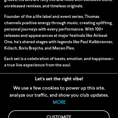
groove, his sets are fully live and filled with exclusive edits,
unreleased remixes, and timeless originals.
Founder of the a.life label and event series, Thomas
channels positive energy through music, creating uplifting,
personal journeys with every performance. With 100+
releases and appearances at major festivals like Airbeat
One, he’s shared stages with legends like Paul Kalkbrenner,
Kölsch, Boris Brejcha, and Maceo Plex.
Each set is a celebration of beats, emotion, and happiness—
a true live experience from the soul.
For fans of: Ben Böhmer, Kölsch, Stephan Bodzin, melodic
Let's set the right vibe!
house & techno
We use a few cookies to power up this site,
analyze our traffic, and show you club updates.
WIDERRUFSBELEHRUNG
MORE
AGB
IMPRESSUM
CUSTOMIZE