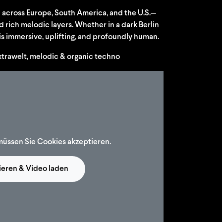
across Europe, South America, and the U.S.—
rich melodic layers. Whether in a dark Berlin
is immersive, uplifting, and profoundly human.
xtrawelt, melodic & organic techno
müssen Sie Cookies akzeptieren.
ieren & Video laden