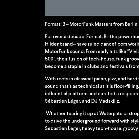
Format: B – MotorFunk Masters from Berlin
For over a decade, Format: B—the powerhou
Hildenbrand—have ruled dancefloors world
MotorFunk sound. From early hits like “Viv
500”, their fusion of tech-house, funk gro
become a staple in clubs and festivals from 
With roots in classical piano, jazz, and har
sound that’s as technical as it is floor-filli
influential platform and curated a respecte
Sébastien Léger, and DJ Madskillz.
Whether tearing it up at Watergate or dropp
to drive the underground forward with style
Sebastien Leger, heavy tech-house, groovy