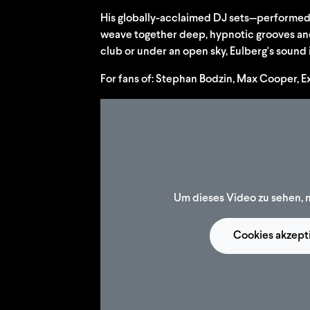
His globally-acclaimed DJ sets—performed 
weave together deep, hypnotic grooves and 
club or under an open sky, Eulberg's sound 
For fans of: Stephan Bodzin, Max Cooper, E
Um dieses Video zu sehen, 
Cookies akzept