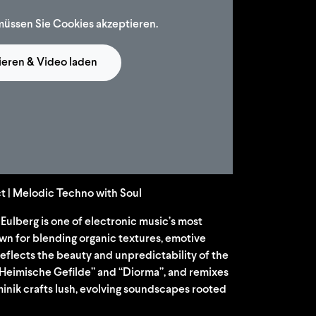
müssen Sie Cookies akzeptieren.
ieren & Video laden
t | Melodic Techno with Soul
k Eulberg is one of electronic music’s most
own for blending organic textures, emotive
reflects the beauty and unpredictability of the
 “Heimische Gefilde” and “Diorma”, and remixes
minik crafts lush, evolving soundscapes rooted