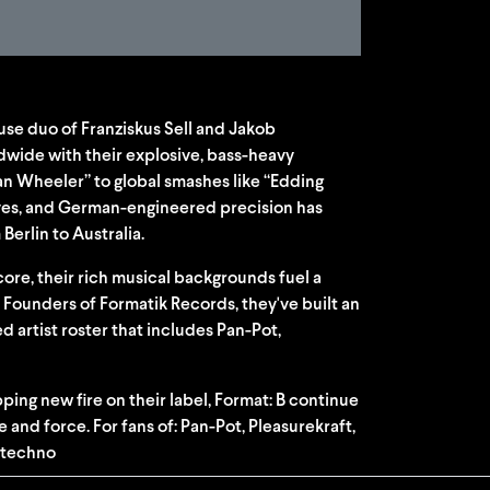
se duo of Franziskus Sell and Jakob
wide with their explosive, bass-heavy
ian Wheeler” to global smashes like “Edding
oves, and German-engineered precision has
Berlin to Australia.
dcore, their rich musical backgrounds fuel a
ng. Founders of Formatik Records, they've built an
d artist roster that includes Pan-Pot,
ing new fire on their label, Format: B continue
 and force. For fans of: Pan-Pot, Pleasurekraft,
 techno