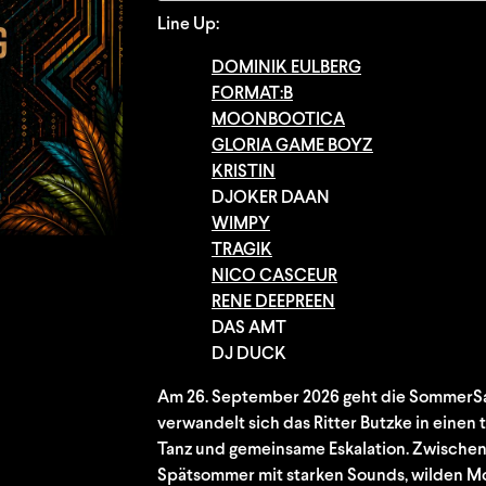
Line Up:
DOMINIK EULBERG
FORMAT:B
MOONBOOTICA
GLORIA GAME BOYZ
KRISTIN
DJOKER DAAN
WIMPY
TRAGIK
NICO CASCEUR
RENE DEEPREEN
DAS AMT
DJ DUCK
Am 26. September 2026 geht die SommerSaf
verwandelt sich das Ritter Butzke in einen 
Tanz und gemeinsame Eskalation. Zwischen 
Spätsommer mit starken Sounds, wilden M